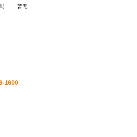
 期：
暂无
。
8-1600