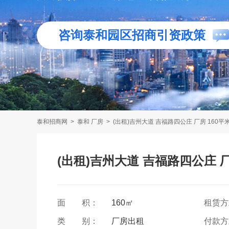
咨询泰和园区招商引资政策
泰和招商网
>
泰和 厂房
>
(出租)吉州大道 吉福路四公庄 厂房 160平
(出租)吉州大道 吉福路四公庄 厂
面 积：
160㎡
租赁
类 别：
厂房出租
付款